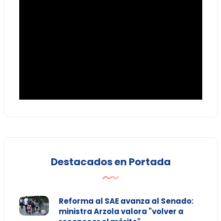
Destacados en Portada
Reforma al SAE avanza al Senado:
ministra Arzola valora "volver a