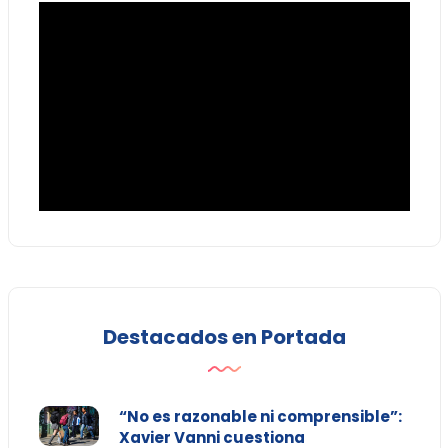
Destacados en Portada
“No es razonable ni comprensible”:
Xavier Vanni cuestiona