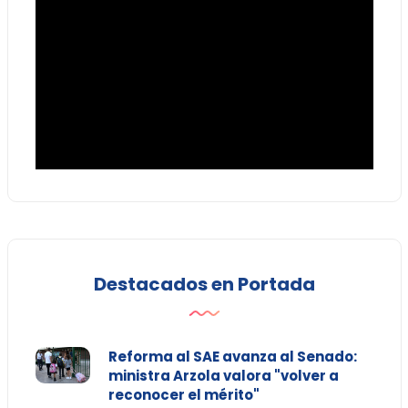
Destacados en Portada
Reforma al SAE avanza al Senado:
ministra Arzola valora "volver a
reconocer el mérito"