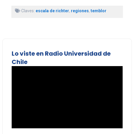
Claves:
escala de richter
,
regiones
,
temblor
Lo viste en Radio Universidad de
Chile