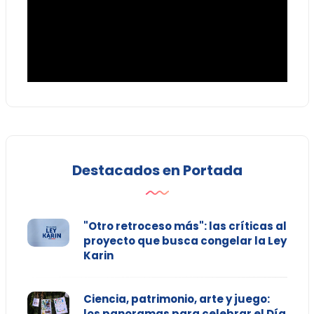
Destacados en Portada
"Otro retroceso más": las críticas al
proyecto que busca congelar la Ley
Karin
Ciencia, patrimonio, arte y juego:
los panoramas para celebrar el Día