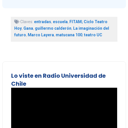
Claves:
entradas
,
escuela
,
FITAM; Ciclo Teatro
Hoy
,
Gana
,
guillermo calderón
,
La imaginación del
futuro
,
Marco Layera
,
matucana 100
,
teatro UC
Lo viste en Radio Universidad de
Chile