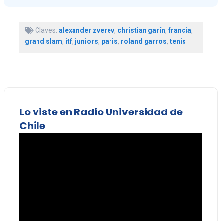
Claves:
alexander zverev
,
christian garín
,
francia
,
grand slam
,
itf
,
juniors
,
paris
,
roland garros
,
tenis
Lo viste en Radio Universidad de
Chile