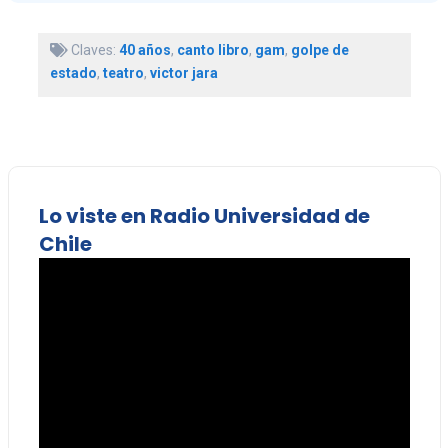
Claves:
40 años
,
canto libro
,
gam
,
golpe de
estado
,
teatro
,
victor jara
Lo viste en Radio Universidad de
Chile