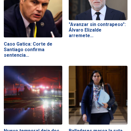
"Avanzar sin contrapeso":
Álvaro Elizalde
arremete…
Caso Gatica: Corte de
Santiago confirma
sentencia…
Nuevo temporal deja dos
Balladares marca la ruta