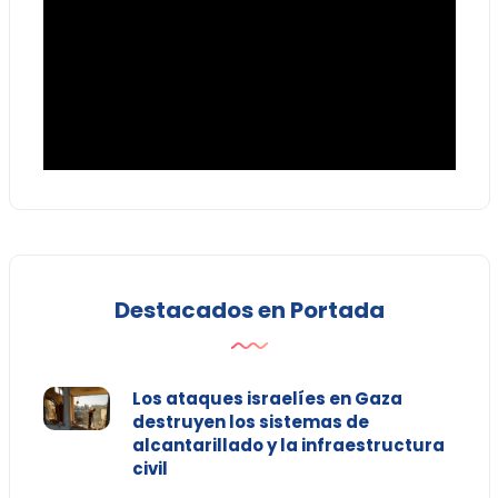
Destacados en Portada
Los ataques israelíes en Gaza
destruyen los sistemas de
alcantarillado y la infraestructura
civil