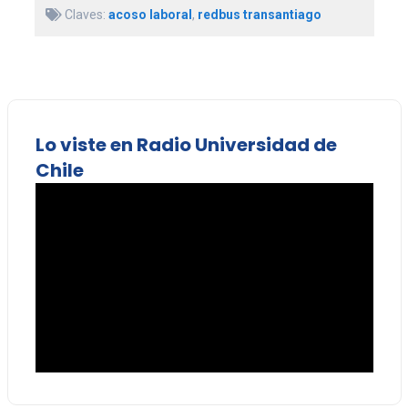
Claves:
acoso laboral
,
redbus transantiago
Lo viste en Radio Universidad de
Chile