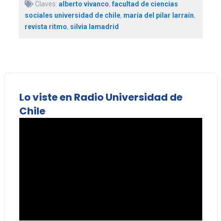
Claves:
alberto vivanco
,
facultad de ciencias
sociales universidad de chile
,
maría del pilar larraín
,
revista ritmo
,
silvia lamadrid
Lo viste en Radio Universidad de
Chile