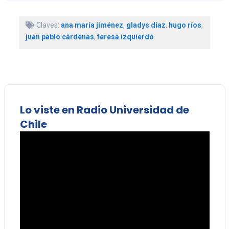
Claves:
ana maría jiménez
,
gladys díaz
,
hugo ríos
,
juan pablo cárdenas
,
teresa izquierdo
Lo viste en Radio Universidad de
Chile