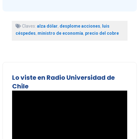
Claves:
alza dólar
,
desplome acciones
,
luis
céspedes
,
ministro de economía
,
precio del cobre
Lo viste en Radio Universidad de
Chile