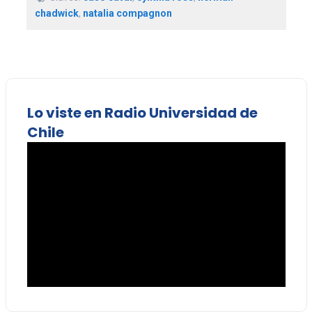
chadwick
,
natalia compagnon
Lo viste en Radio Universidad de
Chile