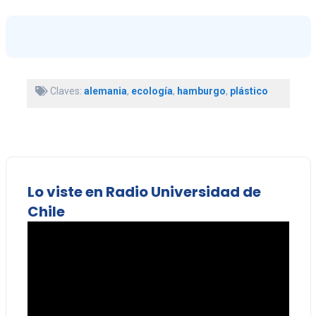
Claves:
alemania
,
ecología
,
hamburgo
,
plástico
Lo viste en Radio Universidad de
Chile