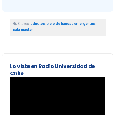
Claves:
adoctos
,
ciclo de bandas emergentes
,
sala master
Lo viste en Radio Universidad de
Chile