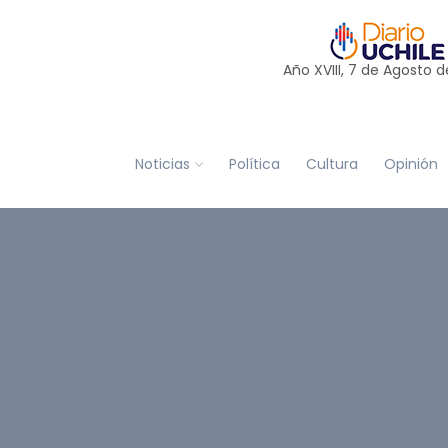
Año XVIII, 7 de
Agosto
d
Noticias
Política
Cultura
Opinión