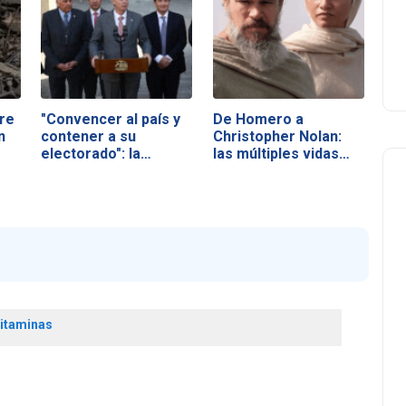
re
"Convencer al país y
De Homero a
n
contener a su
Christopher Nolan:
electorado": la…
las múltiples vidas…
itaminas