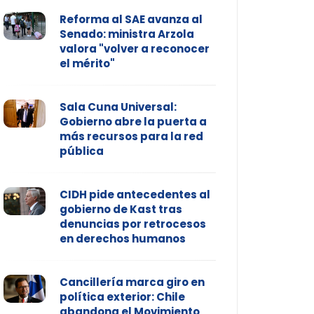
Reforma al SAE avanza al
Senado: ministra Arzola
valora "volver a reconocer
el mérito"
Sala Cuna Universal:
Gobierno abre la puerta a
más recursos para la red
pública
CIDH pide antecedentes al
gobierno de Kast tras
denuncias por retrocesos
en derechos humanos
Cancillería marca giro en
política exterior: Chile
abandona el Movimiento