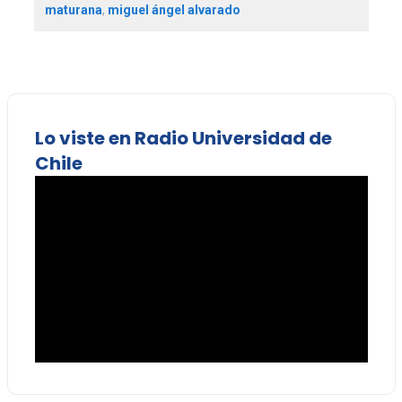
maturana
,
miguel ángel alvarado
Lo viste en Radio Universidad de
Chile