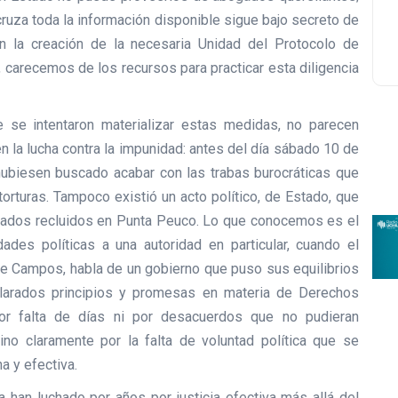
cruza toda la información disponible sigue bajo secreto de
 la creación de la necesaria Unidad del Protocolo de
, carecemos de los recursos para practicar esta diligencia
e se intentaron materializar estas medidas, no parecen
n la lucha contra la impunidad: antes del día sábado 10 de
ubiesen buscado acabar con las trabas burocráticas que
orturas. Tampoco existió un acto político, de Estado, que
denados recluidos en Punta Peuco. Lo que conocemos es el
dades políticas a una autoridad en particular, cuando el
e Campos, habla de un gobierno que puso sus equilibrios
clarados principios y promesas en materia de Derechos
r falta de días ni por desacuerdos que no pudieran
no claramente por la falta de voluntad política que se
a y efectiva.
ra han luchado por años por justicia efectiva más allá del