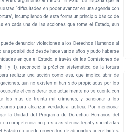
ena Fríes argumentó al medio “El País” de España que la
uestas “dificultades en poder avanzar en una agenda con
ortura”, incumpliendo de esta forma un principio básico de
timas en cada una de las acciones que tome el Estado, aun
 puede denunciar violaciones a los Derechos Humanos al
o una posibilidad desde hace varios años y pudo haberse
nidades en que el Estado, a través de las Comisiones de
h I y II), reconoció la práctica sistemática de la tortura
 para realizar una acción como esa, que implica abrir de
gaciones, aún no existen ni han sido propiciadas por los
ocupante el considerar que actualmente no se cuenta con
gar los más de treinta mil crímenes, y sancionar a los
arios para alcanzar verdadera justicia. Por mencionar
ugar la Unidad del Programa de Derechos Humanos del
 su competencia, no presta asistencia legal y social a las
r, el Estado no puede proveerlos de abogados querellantes;