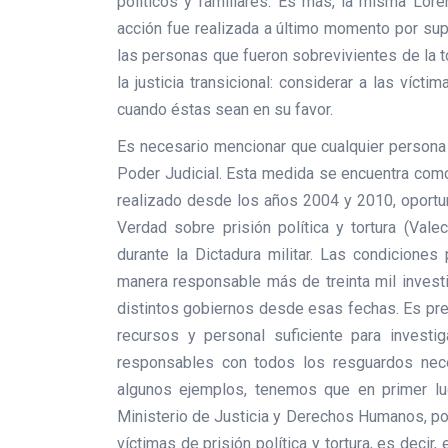
políticos y familiares. Es más, la misma Lor
acción fue realizada a último momento por sup
las personas que fueron sobrevivientes de la t
la justicia transicional: considerar a las víc
cuando éstas sean en su favor.
Es necesario mencionar que cualquier persona
Poder Judicial. Esta medida se encuentra com
realizado desde los años 2004 y 2010, oportu
Verdad sobre prisión política y tortura (Valec
durante la Dictadura militar. Las condiciones
manera responsable más de treinta mil investi
distintos gobiernos desde esas fechas. Es pre
recursos y personal suficiente para investi
responsables con todos los resguardos neces
algunos ejemplos, tenemos que en primer l
Ministerio de Justicia y Derechos Humanos, por
víctimas de prisión política y tortura, es deci