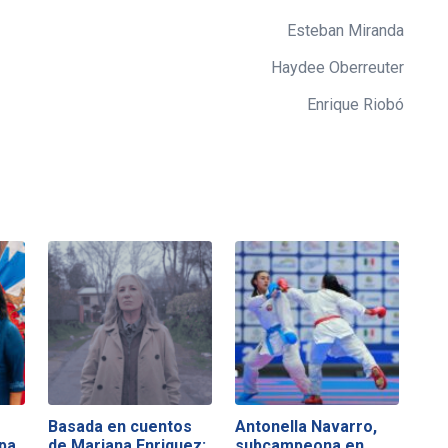
Esteban Miranda
Haydee Oberreuter
Enrique Riobó
Basada en cuentos
Antonella Navarro,
pa
de Mariana Enriquez:
subcampeona en