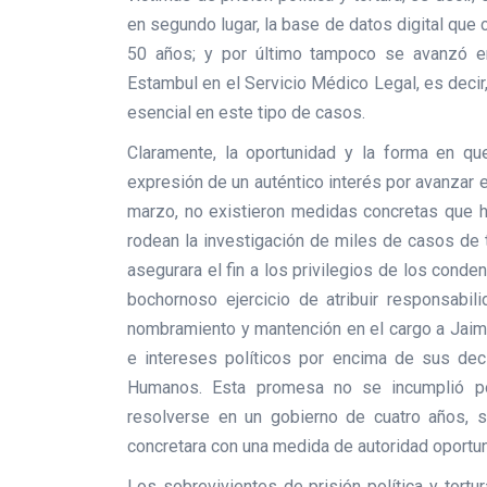
en segundo lugar, la base de datos digital que 
50 años; y por último tampoco se avanzó en
Estambul en el Servicio Médico Legal, es decir
esencial en este tipo de casos.
Claramente, la oportunidad y la forma en qu
expresión de un auténtico interés por avanzar e
marzo, no existieron medidas concretas que h
rodean la investigación de miles de casos de t
asegurara el fin a los privilegios de los con
bochornoso ejercicio de atribuir responsabili
nombramiento y mantención en el cargo a Jaim
e intereses políticos por encima de sus de
Humanos. Esta promesa no se incumplió po
resolverse en un gobierno de cuatro años, si
concretara con una medida de autoridad oportun
Los sobrevivientes de prisión política y tortu