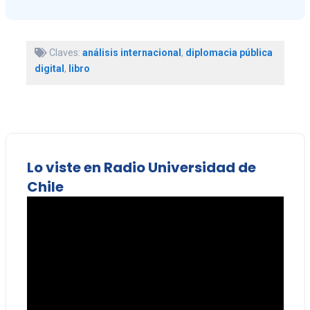
Claves:
análisis internacional
,
diplomacia pública
digital
,
libro
Lo viste en Radio Universidad de
Chile