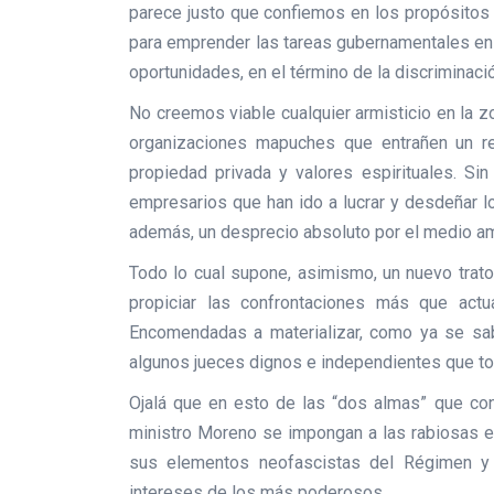
parece justo que confiemos en los propósitos 
para emprender las tareas gubernamentales en f
oportunidades, en el término de la discriminaci
No creemos viable cualquier armisticio en la 
organizaciones mapuches que entrañen un re
propiedad privada y valores espirituales. Si
empresarios que han ido a lucrar y desdeñar l
además, un desprecio absoluto por el medio a
Todo lo cual supone, asimismo, un nuevo trato
propiciar las confrontaciones más que actu
Encomendadas a materializar, como ya se sab
algunos jueces dignos e independientes que tod
Ojalá que en esto de las “dos almas” que con
ministro Moreno se impongan a las rabiosas e 
sus elementos neofascistas del Régimen y 
intereses de los más poderosos.