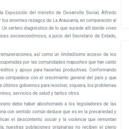
 Exposición del ministro de Desarrollo Social, Alfredo
r los enormes rezagos de La Araucanía, en comparación al
. Un certero diagnóstico de lo que sucede allí donde viven
ces socioeconómicos, a juicio del Secretario de Estado,
remuneraciones, así como un limitadísimo acceso de los
 recuperadas por las comunidades mapuches que han caído
réditos y apoyo para hacerlas productivas. Conformando
se compadece con el crecimiento general del país y que
os últimos gobiernos para resolver, siquiera, los problemas
inos, servicios de salud y tantos otros.
oreno debe haber abochornado a los legisladores de las
ona con sentido común deduce que es en la precariedad y
ican el descontento social y la violencia que remontan
a, nuestras poblaciones originarias no reciben el pleno