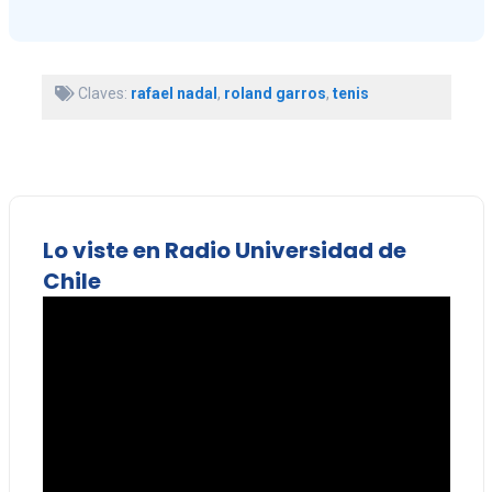
Claves:
rafael nadal
,
roland garros
,
tenis
Lo viste en Radio Universidad de
Chile