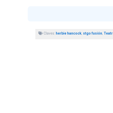
Claves:
herbie hancock
,
stgo fusión
,
Teatr