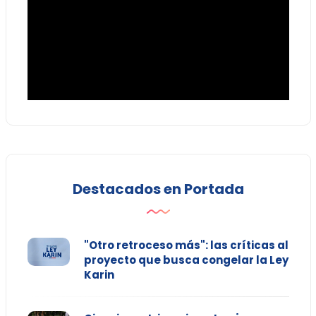
Destacados en Portada
"Otro retroceso más": las críticas al
proyecto que busca congelar la Ley
Karin