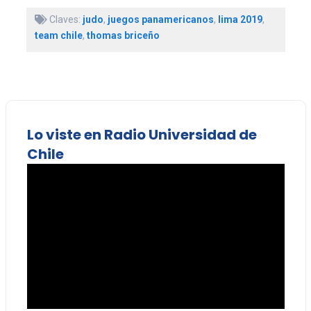
Claves:
judo
,
juegos panamericanos
,
lima 2019
,
team chile
,
thomas briceño
Lo viste en Radio Universidad de
Chile