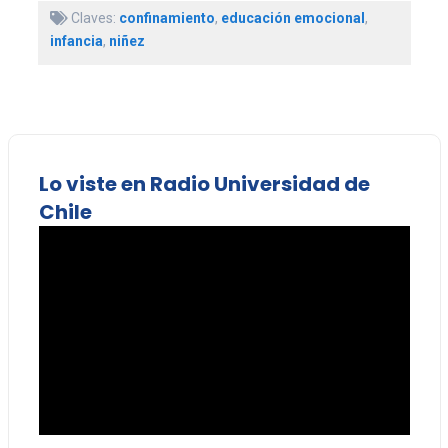
Claves:
confinamiento
,
educación emocional
,
infancia
,
niñez
Lo viste en Radio Universidad de
Chile