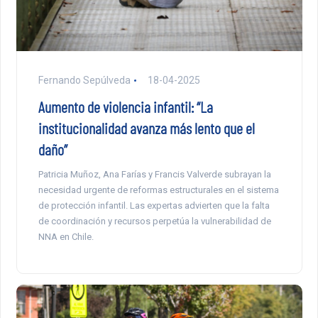
Fernando Sepúlveda
18-04-2025
Aumento de violencia infantil: “La
institucionalidad avanza más lento que el
daño”
Patricia Muñoz, Ana Farías y Francis Valverde subrayan la
necesidad urgente de reformas estructurales en el sistema
de protección infantil. Las expertas advierten que la falta
de coordinación y recursos perpetúa la vulnerabilidad de
NNA en Chile.