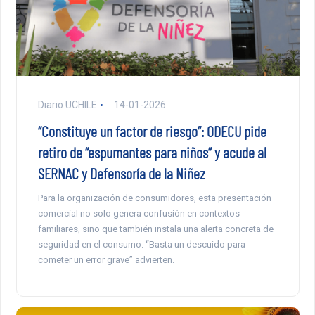
Diario UCHILE
14-01-2026
“Constituye un factor de riesgo”: ODECU pide
retiro de “espumantes para niños” y acude al
SERNAC y Defensoría de la Niñez
Para la organización de consumidores, esta presentación
comercial no solo genera confusión en contextos
familiares, sino que también instala una alerta concreta de
seguridad en el consumo. “Basta un descuido para
cometer un error grave” advierten.