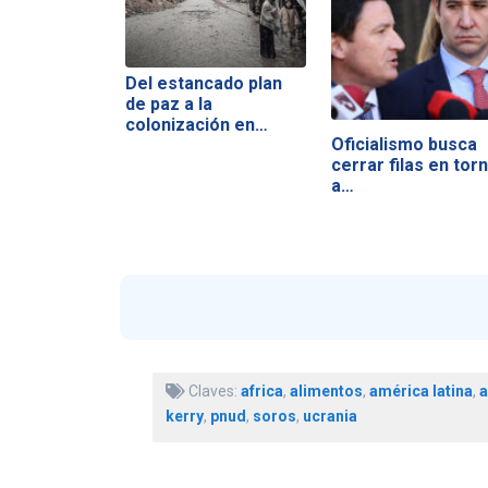
Del estancado plan
de paz a la
colonización en…
Oficialismo busca
cerrar filas en tor
a…
Claves:
africa
,
alimentos
,
américa latina
,
a
kerry
,
pnud
,
soros
,
ucrania