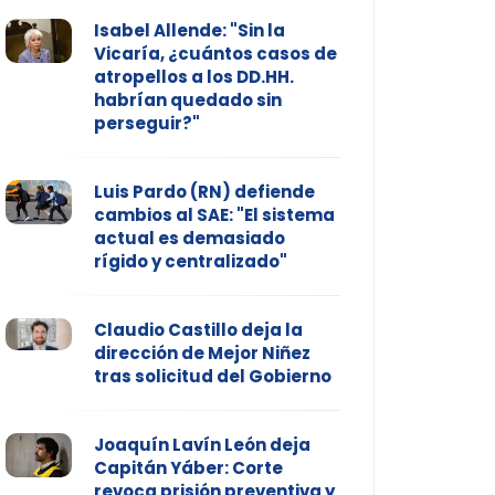
Isabel Allende: "Sin la
Vicaría, ¿cuántos casos de
atropellos a los DD.HH.
habrían quedado sin
perseguir?"
Luis Pardo (RN) defiende
cambios al SAE: "El sistema
actual es demasiado
rígido y centralizado"
Claudio Castillo deja la
dirección de Mejor Niñez
tras solicitud del Gobierno
Joaquín Lavín León deja
Capitán Yáber: Corte
revoca prisión preventiva y