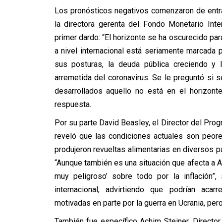
Los pronósticos negativos comenzaron de entrad
la directora gerenta del Fondo Monetario Inter
primer dardo: “El horizonte se ha oscurecido para
a nivel internacional está seriamente marcada p
sus posturas, la deuda pública creciendo y 
arremetida del coronavirus. Se le preguntó si 
desarrollados aquello no está en el horizont
respuesta.
Por su parte David Beasley, el Director del Pr
reveló que las condiciones actuales son peor
produjeron revueltas alimentarias en diversos 
“Aunque también es una situación que afecta a A
muy peligroso’ sobre todo por la inflación”,
internacional, advirtiendo que podrían aca
motivadas en parte por la guerra en Ucrania, pe
También fue específico Achim Steiner, Directo