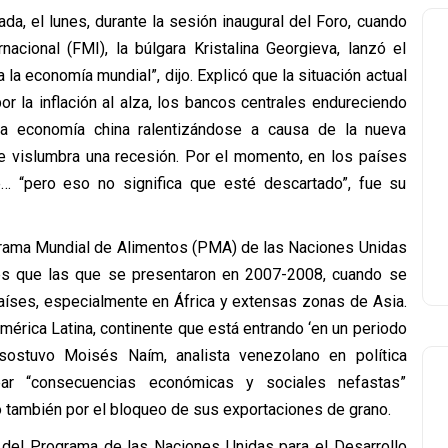
a, el lunes, durante la sesión inaugural del Foro, cuando
nacional (FMI), la búlgara Kristalina Georgieva, lanzó el
 la economía mundial”, dijo. Explicó que la situación actual
or la inflación al alza, los bancos centrales endureciendo
la economía china ralentizándose a causa de la nueva
se vislumbra una recesión. Por el momento, en los países
e… “pero eso no significa que esté descartado”, fue su
ograma Mundial de Alimentos (PMA) de las Naciones Unidas
es que las que se presentaron en 2007-2008, cuando se
países, especialmente en África y extensas zonas de Asia.
mérica Latina, continente que está entrando ‘en un periodo
 sostuvo Moisés Naím, analista venezolano en política
rrear “consecuencias económicas y sociales nefastas”
ro también por el bloqueo de sus exportaciones de grano.
r del Programa de las Naciones Unidas para el Desarrollo