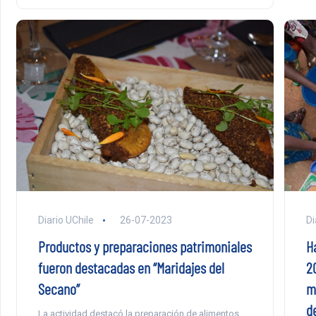
Di
Diario UChile
26-07-2023
H
Productos y preparaciones patrimoniales
2
fueron destacadas en “Maridajes del
m
Secano”
d
La actividad destacó la preparación de alimentos