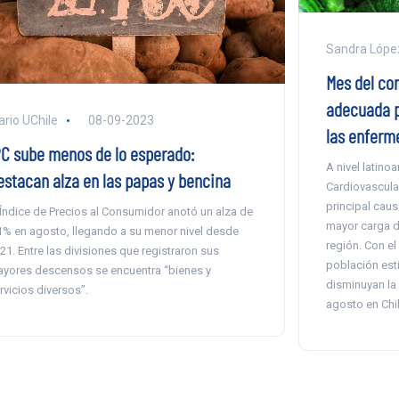
Sandra Lópe
Mes del co
adecuada p
ario UChile
08-09-2023
las enferm
PC sube menos de lo esperado:
A nivel latin
estacan alza en las papas y bencina
Cardiovascula
principal caus
 Índice de Precios al Consumidor anotó un alza de
mayor carga d
1% en agosto, llegando a su menor nivel desde
región. Con el
21. Entre las divisiones que registraron sus
población est
yores descensos se encuentra “bienes y
disminuyan la 
rvicios diversos”.
agosto en Chi