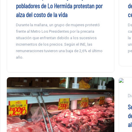
pobladores de Lo Hermida protestan por
d
alza del costo de la vida
c
Durante la mañana, un grupo de mujeres protestó
Da
frente al Metro Los Presidentes por la precaria
ca
situación que enfrentan debido a los sucesivos
la
incrementos de los precios. Según el INE, las
un
remuneraciones tuvieron una baja de 2,6% el último
pe
año.
Di
S
d
a