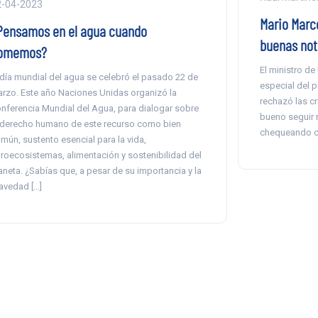
2-04-2023
Mario Marce
Pensamos en el agua cuando
buenas noti
omemos?
El ministro de
 día mundial del agua se celebró el pasado 22 de
especial del 
rzo. Este año Naciones Unidas organizó la
rechazó las crí
nferencia Mundial del Agua, para dialogar sobre
bueno seguir r
 derecho humano de este recurso como bien
chequeando co
mún, sustento esencial para la vida,
roecosistemas, alimentación y sostenibilidad del
aneta. ¿Sabías que, a pesar de su importancia y la
avedad […]