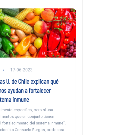
17-06-2023
as U. de Chile explican qué
nos ayudan a fortalecer
stema inmune
limento especifico, pero sí una
limentos que en conjunto tienen
el fortalecimiento del sistema inmune”,
ricionista Consuelo Burgos, profesora