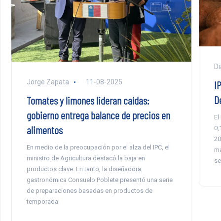
Di
Jorge Zapata
11-08-2025
I
D
Tomates y limones lideran caídas:
gobierno entrega balance de precios en
El
alimentos
0,
20
En medio de la preocupación por el alza del IPC, el
ma
ministro de Agricultura destacó la baja en
se
productos clave. En tanto, la diseñadora
gastronómica Consuelo Poblete presentó una serie
de preparaciones basadas en productos de
temporada.