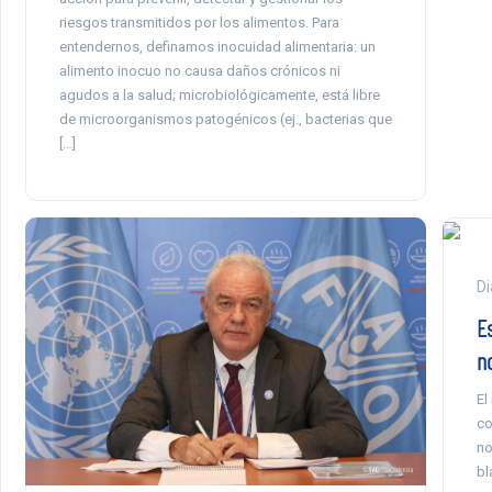
riesgos transmitidos por los alimentos. Para
entendernos, definamos inocuidad alimentaria: un
alimento inocuo no causa daños crónicos ni
agudos a la salud; microbiológicamente, está libre
de microorganismos patogénicos (ej., bacterias que
[…]
Di
E
n
El
co
no
bl