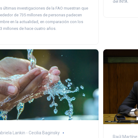
del INTA.
s últimas investigaciones de la FAO muestran que
rededor de 735 millones de personas padecen
mbre en la actualidad, en comparación con los
3 millones de hace cuatro años.
briela Lankin - Cecilia Baginsky
Raúl Martíne