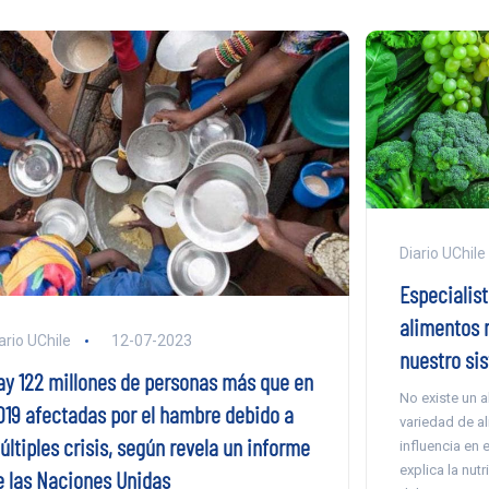
Diario UChile
Especialist
alimentos 
ario UChile
12-07-2023
nuestro si
ay 122 millones de personas más que en
No existe un a
019 afectadas por el hambre debido a
variedad de a
últiples crisis, según revela un informe
influencia en 
explica la nut
e las Naciones Unidas