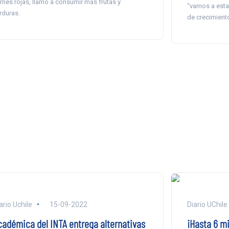
rnes rojas, llamó a consumir más frutas y
“vamos a estar
rduras.
de crecimiento
ario Uchile
15-09-2022
Diario UChile
cadémica del INTA entrega alternativas
¡Hasta 6 mi