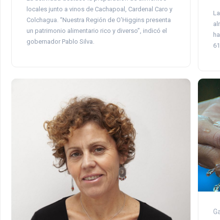
locales junto a vinos de Cachapoal, Cardenal Caro y
La
Colchagua. “Nuestra Región de O’Higgins presenta
al
un patrimonio alimentario rico y diverso”, indicó el
ha
gobernador Pablo Silva.
61
Ga