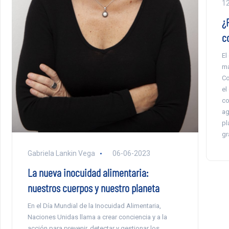
1
¿
c
El
ma
Co
el
co
ag
pl
gr
Gabriela Lankin Vega
06-06-2023
La nueva inocuidad alimentaria:
nuestros cuerpos y nuestro planeta
En el Día Mundial de la Inocuidad Alimentaria,
Naciones Unidas llama a crear conciencia y a la
acción para prevenir, detectar y gestionar los