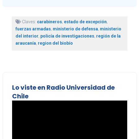
Claves:
carabineros
,
estado de excepción
,
fuerzas armadas
,
ministerio de defensa
,
ministerio
del interior
,
policía de investigaciones
,
región de la
araucanía
,
region del biobío
Lo viste en Radio Universidad de
Chile