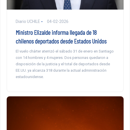
Diario UCHILE
04-02-2026
Ministro Elizalde informa llegada de 18
chilenos deportados desde Estados Unidos
El vuelo chárter aterrizó el sábado 31 de enero en Santiago
con 14 hombres y 4 mujeres. Dos personas quedaron a
disposición de la justicia y el total de deportados desde
EE.UU. ya alcanza 318 durante la actual administración
estadounidense.