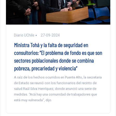
Diario UChile
27-09-2024
Ministra Tohá y la falta de seguridad en
consultorios: “El problema de fondo es que son
sectores poblacionales donde se combina
pobreza, precariedad y violencia”
A raíz de los hechos ocurridos en Puente Alto, la secretaria
de Estado se reunió con los funcionarios del recinto de
salud Raúl Silva Henríquez, donde anunció una serie de
medidas. “Acá hay una comunidad de trabajadores que
está muy vulnerada”, dijo.