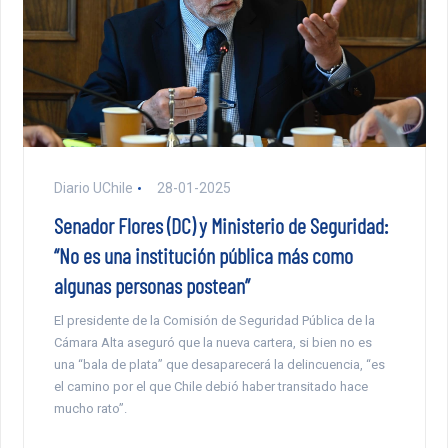
Diario UChile
28-01-2025
Senador Flores (DC) y Ministerio de Seguridad:
“No es una institución pública más como
algunas personas postean”
El presidente de la Comisión de Seguridad Pública de la
Cámara Alta aseguró que la nueva cartera, si bien no es
una “bala de plata” que desaparecerá la delincuencia, “es
el camino por el que Chile debió haber transitado hace
mucho rato”.