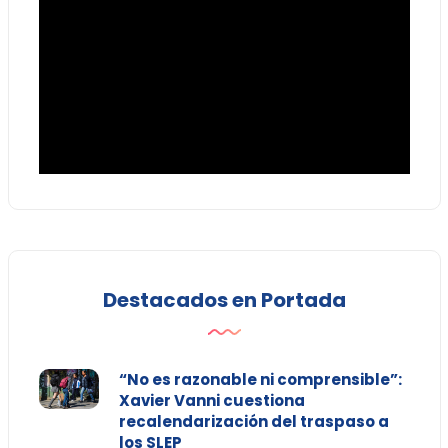
Destacados en Portada
“No es razonable ni comprensible”:
Xavier Vanni cuestiona
recalendarización del traspaso a
los SLEP