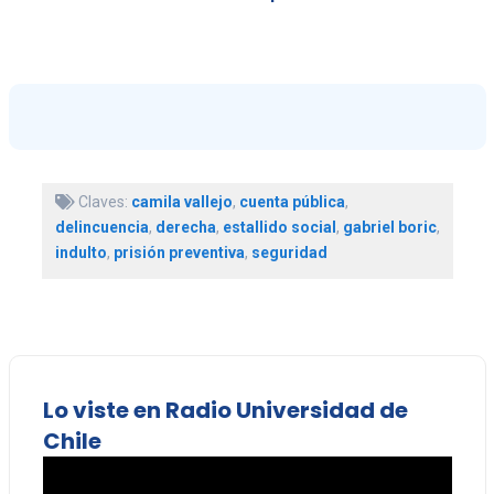
Claves:
camila vallejo
,
cuenta pública
,
delincuencia
,
derecha
,
estallido social
,
gabriel boric
,
indulto
,
prisión preventiva
,
seguridad
Lo viste en Radio Universidad de
Chile