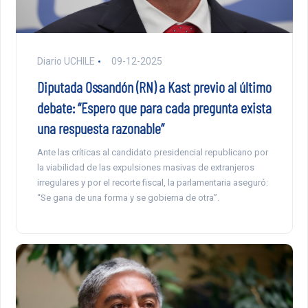
Diario UCHILE
09-12-2025
Diputada Ossandón (RN) a Kast previo al último
debate: “Espero que para cada pregunta exista
una respuesta razonable”
Ante las críticas al candidato presidencial republicano por
la viabilidad de las expulsiones masivas de extranjeros
irregulares y por el recorte fiscal, la parlamentaria aseguró:
“Se gana de una forma y se gobierna de otra”.