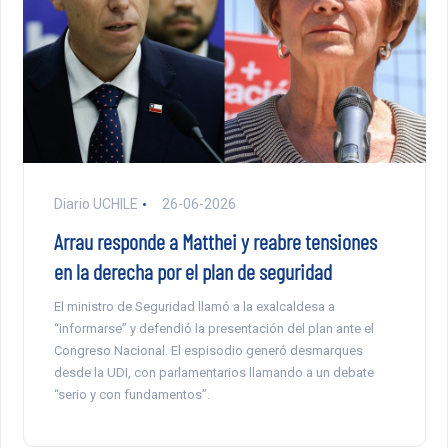
Diario UCHILE
26-06-2026
Arrau responde a Matthei y reabre tensiones
en la derecha por el plan de seguridad
El ministro de Seguridad llamó a la exalcaldesa a
“informarse” y defendió la presentación del plan ante el
Congreso Nacional. El espisodio generó desmarques
desde la UDI, con parlamentarios llamando a un debate
“serio y con fundamentos”.