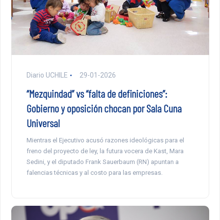
Diario UCHILE
29-01-2026
“Mezquindad” vs “falta de definiciones”:
Gobierno y oposición chocan por Sala Cuna
Universal
Mientras el Ejecutivo acusó razones ideológicas para el
freno del proyecto de ley, la futura vocera de Kast, Mara
Sedini, y el diputado Frank Sauerbaum (RN) apuntan a
falencias técnicas y al costo para las empresas.