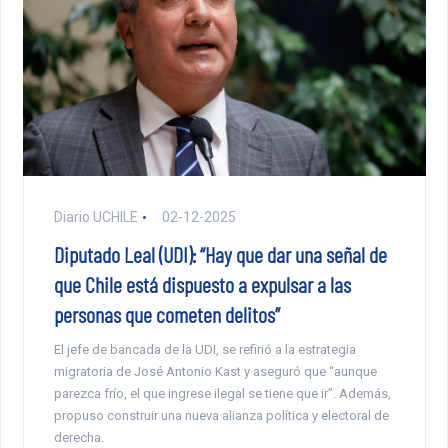
Diario UCHILE
02-12-2025
Diputado Leal (UDI): “Hay que dar una señal de
que Chile está dispuesto a expulsar a las
personas que cometen delitos”
El jefe de bancada de la UDI, se refirió a la estrategia
migratoria de José Antonio Kast y aseguró que “aunque
parezca frío, el que ingrese ilegal se tiene que ir”. Además,
propuso construir una nueva alianza política y electoral de
derecha.