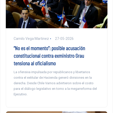
Camilo Vega Martinez
27-05-2026
“No es el momento”: posible acusación
constitucional contra exministro Grau
tensiona al oficialismo
La ofensiva impulsada por republicanos y libertarios
contra el extitular de Hacienda generó divisiones en la
derecha. Desde Chile Vamos advirtieron sobre el costo
para el diálogo legislativo en torno a la megarreforma del
Ejecutivo.