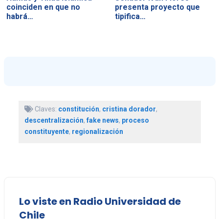
coinciden en que no
presenta proyecto que
habrá…
tipifica…
Claves:
constitución
,
cristina dorador
,
descentralización
,
fake news
,
proceso
constituyente
,
regionalización
Lo viste en Radio Universidad de
Chile