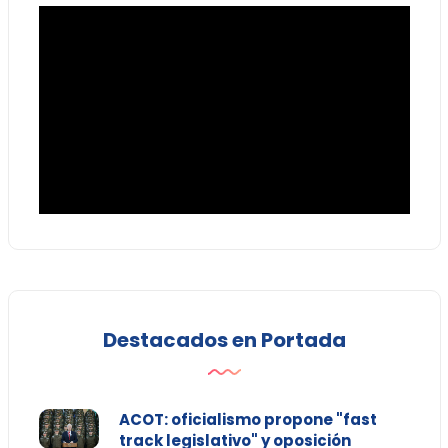
Destacados en Portada
ACOT: oficialismo propone "fast
track legislativo" y oposición