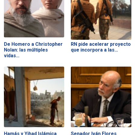
De Homero a Christopher
RN pide acelerar proyecto
Nolan: las múltiples
que incorpora a las…
vidas…
Hamás y Yihad Islámica
Senador Iván Flores