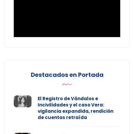
Destacados en Portada
El Registro de Vándalos e
Incivilidades y el caso Vera:
vigilancia expandida, rendición
de cuentas retraída