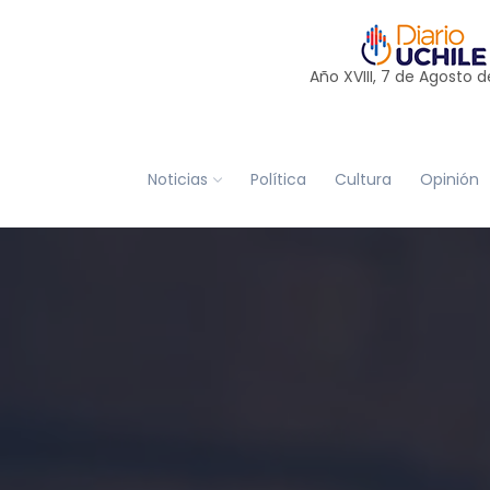
Año XVIII, 7 de
Agosto
d
Noticias
Política
Cultura
Opinión