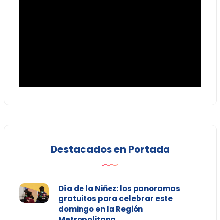
Destacados en Portada
Día de la Niñez: los panoramas
gratuitos para celebrar este
domingo en la Región
Metropolitana