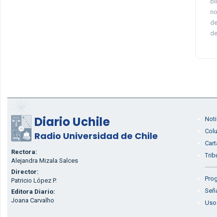
bi
no
de
de
Diario Uchile
Noti
Col
Radio Universidad de Chile
Cart
Rectora:
Trib
Alejandra Mizala Salces
Director:
Prog
Patricio López P.
Seña
Editora Diario:
Joana Carvalho
Uso