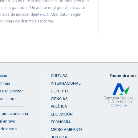
lletera. No es que la plata falte, el problema es que
 se ha gastado. “Un actuar negligente”, de parte
l alcalde independiente-UDI Aliro Catur, según
nuncias de distintos sectores.
cias
CULTURA
Encuentranos e
umnas
INTERNACIONAL
as al Director
DEPORTES
una Libre
CIENCIAS
POLÍTICA
ramación diaria
EDUCACIÓN
l en vivo
ECONOMÍA
 de datos
MEDIO AMBIENTE
JUSTICIA