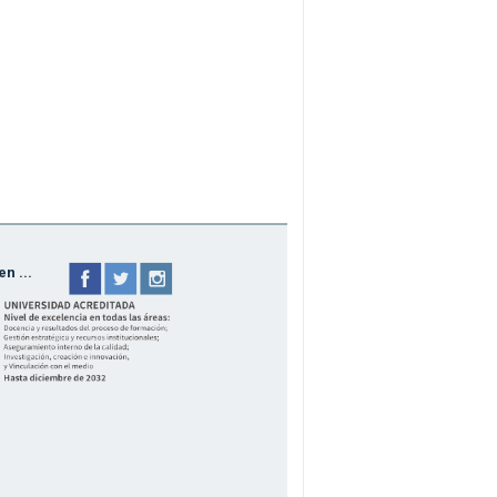
n ...