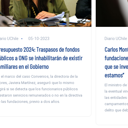
ario UChile
05-10-2023
Diario UChile
resupuesto 2024: Traspasos de fondos
Carlos Mont
blicos a ONG se inhabilitarán de existir
fundaciones
amiliares en el Gobierno
que se inve
estamos”
 el marco del caso Convenios, la directora de la
pres, Javiera Martínez, aseguró que lo mismo
El ministro d
girá si se detecta que los funcionarios públicos
la eventual vi
estaron servicios remunerados o no en la directiva
las entidades 
 las fundaciones, previo a dos años.
campamentos,
delito que deb