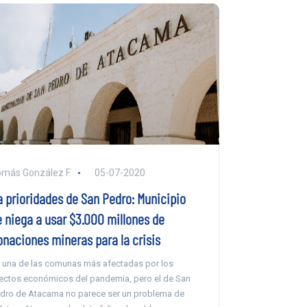
más González F.
05-07-2020
a prioridades de San Pedro: Municipio
e niega a usar $3.000 millones de
onaciones mineras para la crisis
 una de las comunas más afectadas por los
ectos económicos del pandemia, pero el de San
dro de Atacama no parece ser un problema de