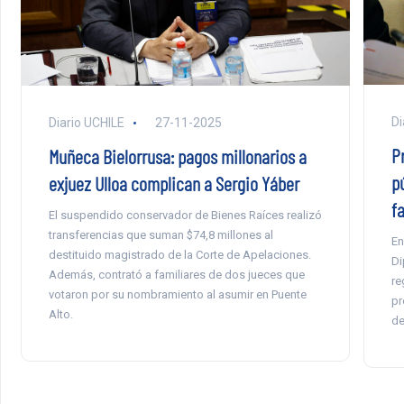
Di
Diario UCHILE
27-11-2025
P
Muñeca Bielorrusa: pagos millonarios a
pú
exjuez Ulloa complican a Sergio Yáber
f
El suspendido conservador de Bienes Raíces realizó
transferencias que suman $74,8 millones al
En
destituido magistrado de la Corte de Apelaciones.
Di
Además, contrató a familiares de dos jueces que
re
votaron por su nombramiento al asumir en Puente
pr
Alto.
de