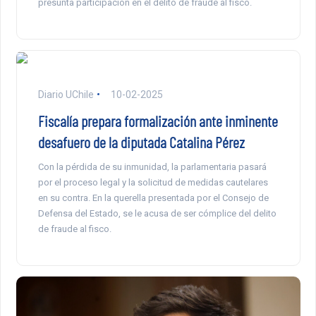
presunta participación en el delito de fraude al fisco.
Diario UChile
10-02-2025
Fiscalía prepara formalización ante inminente
desafuero de la diputada Catalina Pérez
Con la pérdida de su inmunidad, la parlamentaria pasará
por el proceso legal y la solicitud de medidas cautelares
en su contra. En la querella presentada por el Consejo de
Defensa del Estado, se le acusa de ser cómplice del delito
de fraude al fisco.