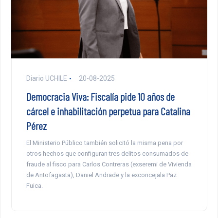
Diario UCHILE
20-08-2025
Democracia Viva: Fiscalía pide 10 años de
cárcel e inhabilitación perpetua para Catalina
Pérez
El Ministerio Público también solicitó la misma pena por
otros hechos que configuran tres delitos consumados de
fraude al fisco para Carlos Contreras (exseremi de Vivienda
de Antofagasta), Daniel Andrade y la exconcejala Paz
Fuica.