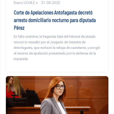
Diario UCHILE
21-08-2025
Corte de Apelaciones Antofagasta decretó
arresto domiciliario nocturno para diputada
Pérez
En fallo unánime, la Segunda Sala del tribunal de alzada
revocó lo resuelto por el Juzgado de Garantía de
Antofagasta, que rechazó la rebaja de cautelares, y acogió
el recurso de apelación presentado por la defensa de la
imputada.