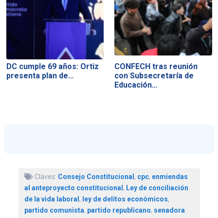
DC cumple 69 años: Ortiz
CONFECH tras reunión
presenta plan de…
con Subsecretaría de
Educación…
Claves:
Consejo Constitucional
,
cpc
,
enmiendas
al anteproyecto constitucional
,
Ley de conciliación
de la vida laboral
,
ley de delitos económicos
,
partido comunista
,
partido republicano
,
senadora