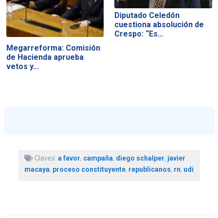
Diputado Celedón
cuestiona absolución de
Crespo: “Es…
Megarreforma: Comisión
de Hacienda aprueba
vetos y…
Claves:
a favor
,
campaña
,
diego schalper
,
javier
macaya
,
proceso constituyente
,
republicanos
,
rn
,
udi