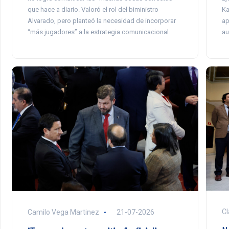
que hace a diario. Valoró el rol del biministro
Ka
Alvarado, pero planteó la necesidad de incorporar
ap
“más jugadores” a la estrategia comunicacional.
au
Cl
Camilo Vega Martinez
21-07-2026