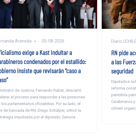
ernanda Araneda
05-08-2026
Diario UCHIL
icialismo exige a Kast indultar a
RN pide ac
arabineros condenados por el estallido:
a las Fuer
obierno insiste que revisarán “caso a
seguridad
aso”
Diputados soli
reforma consti
 ministro de Justicia, Fernando Rabat, descartó
permitiría pat
elerar el proceso para responder a las presiones
Carabineros y 
 los parlamentarios oficialistas. Por su lado, el
crimen organ
fe de bancada de RN, Diego Schalper, criticó la
trategia impulsada por el diputado Zamora.