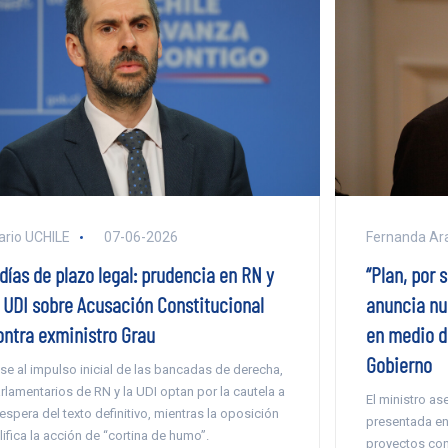
ario UCHILE
07-06-2026
Fernanda Ar
días de plazo legal: prudencia en RN y
“Plan, por 
a UDI sobre Acusación Constitucional
anuncia nu
ontra exministro Grau
en medio de
Gobierno
se al impulso inicial de las bancadas de derecha,
rlamentarios de RN y la UDI optan por la cautela a
El ministro as
 espera del texto definitivo, mientras la oposición
presentada en
lifica la acción de “cortina de humo”.
proyectos con 