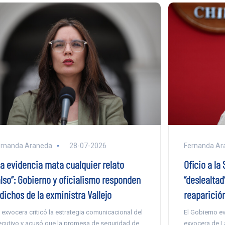
Fernanda Ar
ernanda Araneda
28-07-2026
Oficio a l
La evidencia mata cualquier relato
“deslealtad”
also”: Gobierno y oficialismo responden
reaparición
dichos de la exministra Vallejo
El Gobierno ev
 exvocera criticó la estrategia comunicacional del
exvocera de L
ecutivo y acusó que la promesa de seguridad de