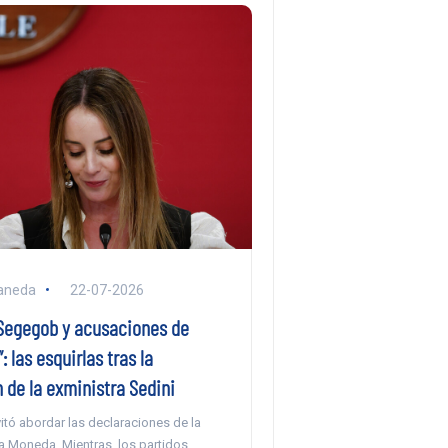
aneda
22-07-2026
a Segegob y acusaciones de
: las esquirlas tras la
 de la exministra Sedini
itó abordar las declaraciones de la
a Moneda. Mientras, los partidos