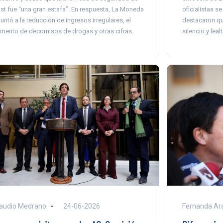
oficialistas 
st fue “una gran estafa”. En respuesta, La Moneda
destacaron qu
untó a la reducción de ingresos irregulares, el
silencio y leal
mento de decomisos de drogas y otras cifras.
audio Medrano
24-06-2026
Fernanda Ar