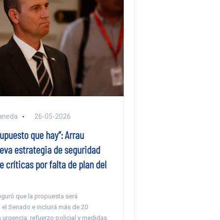
aneda
26-05-2026
supuesto que hay”: Arrau
eva estrategia de seguridad
 críticas por falta de plan del
eguró que la propuesta será
 el Senado e incluirá más de 20
urgencia, refuerzo policial y medidas