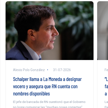
Alexis Polo González
31-07-2026
F
Schalper llama a La Moneda a designar
“
vocero y asegura que RN cuenta con
f
nombres disponibles
a 
El jefe de bancada de RN cuestionó que el Gobierno
La
no logre comunicar las “muchas cosas correctas”
Ej