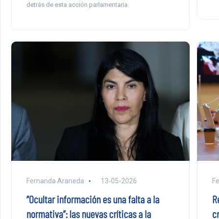
detrás de esta acción parlamentaria.
Fernanda Araneda
13-05-2026
F
“Ocultar información es una falta a la
R
normativa”: las nuevas críticas a la
cr