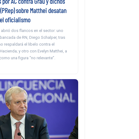
 por AC contra Grau y dichos
(PRep) sobre Matthei desatan
el oficialismo
 abrió dos flancos en el sector: uno
 bancada de RN, Diego Schalper, tras
o respaldará el libelo contra el
Hacienda; y otro con Evelyn Matthei, a
 como una figura “no relevante”.