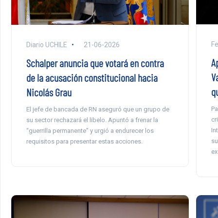
F
Diario UCHILE
21-06-2026
A
Schalper anuncia que votará en contra
V
de la acusación constitucional hacia
q
Nicolás Grau
Pa
El jefe de bancada de RN aseguró que un grupo de
cr
su sector rechazará el libelo. Apuntó a frenar la
In
“guerrilla permanente” y urgió a endurecer los
su
requisitos para presentar estas acciones.
ex