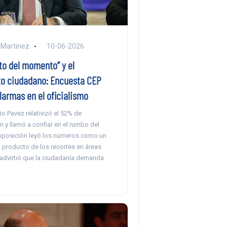
 Martinez
10-06-2026
oto del momento” y el
o ciudadano: Encuesta CEP
larmas en el oficialismo
io Pavez relativizó el 52% de
 y llamó a confiar en el rumbo del
oposición leyó los números como un
 producto de los recortes en áreas
advirtió que la ciudadanía demanda