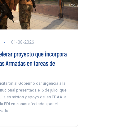
E
01-08-2026
elerar proyecto que incorpora
zas Armadas en tareas de
citaron al Gobierno dar urgencia a la
tucional presentada el 6 de julio, que
rullajes mixtos y apoyo de las FF.AA. a
la PDI en zonas afectadas por el
izado