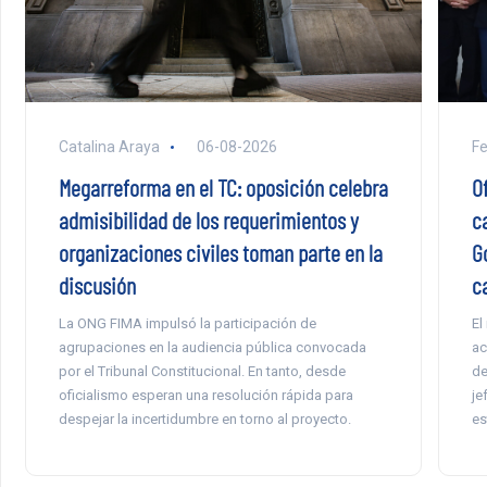
F
Catalina Araya
06-08-2026
Of
Megarreforma en el TC: oposición celebra
c
admisibilidad de los requerimientos y
G
organizaciones civiles toman parte en la
c
discusión
El
La ONG FIMA impulsó la participación de
ac
agrupaciones en la audiencia pública convocada
de
por el Tribunal Constitucional. En tanto, desde
je
oficialismo esperan una resolución rápida para
es
despejar la incertidumbre en torno al proyecto.