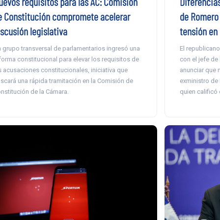
uevos requisitos para las AC: Comisión
Diferencias
e Constitución compromete acelerar
de Romero 
scusión legislativa
tensión en 
 grupo transversal de parlamentarios ingresó una
El republicano
forma constitucional para elevar los requisitos de
con el jefe de
s acusaciones constitucionales, iniciativa que
anunciar que n
scará una rápida tramitación en la Comisión de
exministro de 
nstitución de la Cámara.
quien calificó