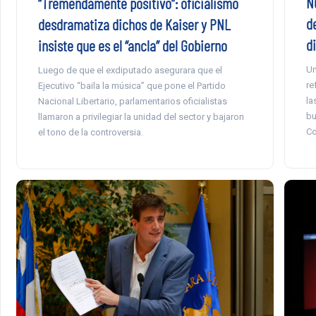
N
“Tremendamente positivo”: oficialismo
d
desdramatiza dichos de Kaiser y PNL
di
insiste que es el “ancla” del Gobierno
Un
Luego de que el exdiputado asegurara que el
re
Ejecutivo “baila la música” que pone el Partido
la
Nacional Libertario, parlamentarios oficialistas
bu
llamaron a privilegiar la unidad del sector y bajaron
Co
el tono de la controversia.