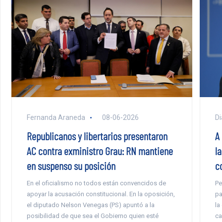
Fernanda Araneda
08-06-2026
Di
Republicanos y libertarios presentaron
A 
AC contra exministro Grau: RN mantiene
l
en suspenso su posición
c
En el oficialismo no todos están convencidos de
Pe
apoyar la acusación constitucional. En la oposición,
pa
el diputado Nelson Venegas (PS) apuntó a la
la
posibilidad de que sea el Gobierno quien esté
ca