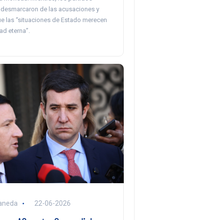
se desmarcaron de las acusaciones y
e las “situaciones de Estado merecen
tad eterna”.
aneda
22-06-2026