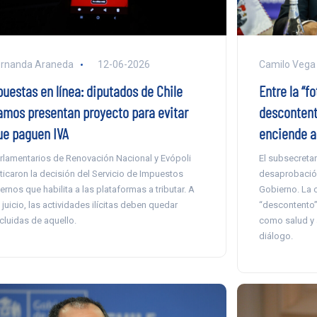
ernanda Araneda
12-06-2026
Camilo Vega
puestas en línea: diputados de Chile
Entre la “f
amos presentan proyecto para evitar
descontent
ue paguen IVA
enciende a
rlamentarios de Renovación Nacional y Evópoli
El subsecretar
iticaron la decisión del Servicio de Impuestos
desaprobación
ternos que habilita a las plataformas a tributar. A
Gobierno. La 
 juicio, las actividades ilícitas deben quedar
“descontento”
cluidas de aquello.
como salud y 
diálogo.