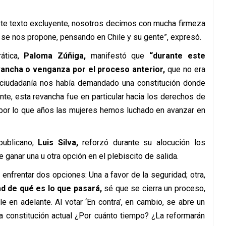
este texto excluyente, nosotros decimos con mucha firmeza
e se nos propone, pensando en Chile y su gente”, expresó.
ática,
Paloma Zúñiga,
manifestó que
“durante este
ancha o venganza por el proceso anterior,
que no era
 ciudadanía nos había demandado una constitución donde
te, esta revancha fue en particular hacia los derechos de
a por lo que años las mujeres hemos luchado en avanzar en
publicano,
Luis Silva,
reforzó durante su alocución los
e ganar una u otra opción en el plebiscito de salida.
nfrentar dos opciones: Una a favor de la seguridad; otra,
ad de qué es lo que pasará,
sé que se cierra un proceso,
 en adelante. Al votar ‘En contra’, en cambio, se abre un
la constitución actual ¿Por cuánto tiempo? ¿La reformarán