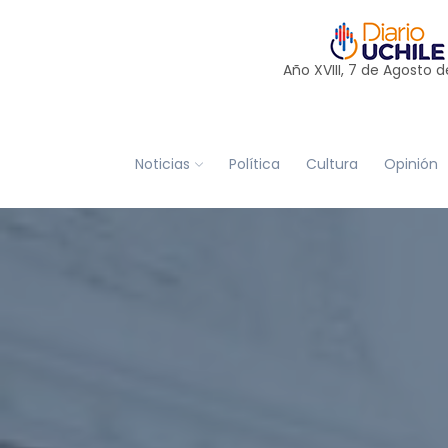
Año XVIII, 7 de
Agosto
d
Noticias
Política
Cultura
Opinión