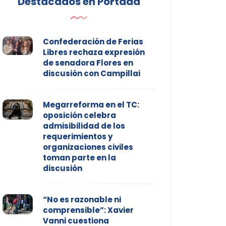
Destacados en Portada
Confederación de Ferias
Libres rechaza expresión
de senadora Flores en
discusión con Campillai
Megarreforma en el TC:
oposición celebra
admisibilidad de los
requerimientos y
organizaciones civiles
toman parte en la
discusión
“No es razonable ni
comprensible”: Xavier
Vanni cuestiona