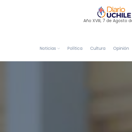
Año XVIII, 7 de
Agosto
d
Noticias
Política
Cultura
Opinión