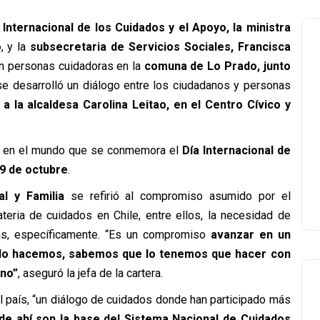
 Internacional de los Cuidados y el Apoyo, la ministra
o
, y la
subsecretaria de Servicios Sociales, Francisca
n personas cuidadoras en la
comuna de Lo Prado, junto
e desarrolló un diálogo entre los ciudadanos y personas
a la alcaldesa Carolina Leitao, en el Centro Cívico y
 y en el mundo que se conmemora el
Día Internacional de
29 de octubre
.
al y Familia
se refirió al compromiso asumido por el
teria de cuidados en Chile, entre ellos, la necesidad de
as, específicamente. “Es un compromiso
avanzar en un
o lo hacemos, sabemos que lo tenemos que hacer con
rno”
, aseguró la jefa de la cartera.
l país, “un diálogo de cuidados donde han participado más
de ahí son la base del Sistema Nacional de Cuidados