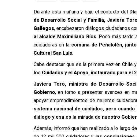
Durante esta mañana y bajo el contexto del
Día
de Desarrollo Social y Familia, Javiera Tor
Gallegos
, encabezaron diálogos ciudadanos co
al alcalde Maximiliano Ríos
. Poco más tarde s
cuidadoras en la
comuna de Peñalolén, junto 
Cultural San Luis
.
Cabe destacar que es la primera vez en Chile
los Cuidados y el Apoyo, instaurado para el 
Javiera Toro, ministra de Desarrollo Soci
Gobierno
, en torno a presentar avances en ma
apoyar emprendimientos de mujeres cuidador
sistema nacional de cuidados, pero cuand
diálogo y esa es la mirada de nuestro Gobie
Además, informó que han realizado a lo largo de
de 12 mil 500 cuidadoras y
las conclusiones 