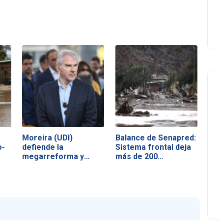
Moreira (UDI)
Balance de Senapred:
o-
defiende la
Sistema frontal deja
megarreforma y
más de 200…
acusa a la…