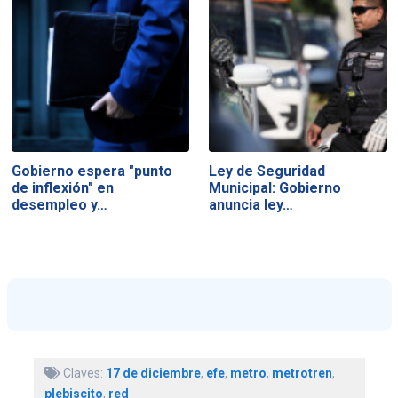
Gobierno espera "punto
Ley de Seguridad
de inflexión" en
Municipal: Gobierno
desempleo y…
anuncia ley…
Claves:
17 de diciembre
,
efe
,
metro
,
metrotren
,
plebiscito
,
red