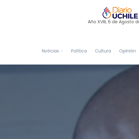
Año XVIII, 6 de
Agosto
d
Noticias
Política
Cultura
Opinión