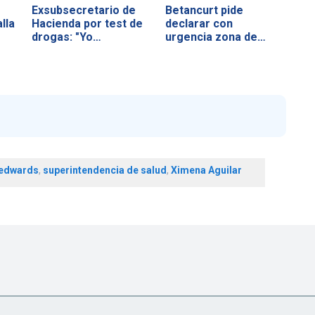
Exsubsecretario de
Betancurt pide
lla
Hacienda por test de
declarar con
drogas: "Yo…
urgencia zona de…
 edwards
,
superintendencia de salud
,
Ximena Aguilar