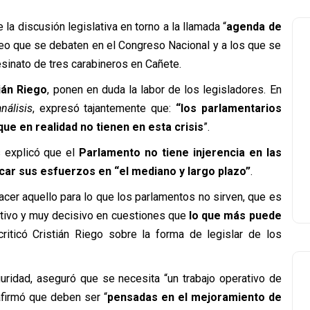
a discusión legislativa en torno a la llamada “
agenda de
eo que se debaten en el Congreso Nacional y a los que se
esinato de tres carabineros en Cañete.
ián Riego
, ponen en duda la labor de los legisladores. En
nálisis
, expresó tajantemente que:
“los parlamentarios
ue en realidad no tienen en esta crisis
”.
s explicó que el
Parlamento no tiene injerencia en las
ar sus esfuerzos en “el mediano y largo plazo”
.
cer aquello para lo que los parlamentos no sirven, que es
activo y muy decisivo en cuestiones que
lo que más puede
 criticó Cristián Riego sobre la forma de legislar de los
eguridad, aseguró que se necesita “un trabajo operativo de
 afirmó que deben ser “
pensadas en el mejoramiento de