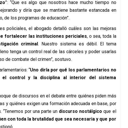
azo
”: “Que es algo que nosotros hace mucho tiempo no
mejorando y diría que se mantiene bastante estancada en
o, de los programas de educación”.
nes policiales, el abogado detalló cuáles son las mejoras
e fortalecer las instituciones periciales
, o sea, toda la
tigación criminal
. Nuestro sistema es débil. El tema
leno tenga un control real de las cárceles y poder usarlas
so de combate del crimen”, sostuvo.
rlamentarios: “
Uno diría por qué los parlamentarios no
control y la disciplina al interior del sistema
l choque de discursos en el debate entre quiénes piden más
icías y quiénes exigen una formación adecuada en base, por
. “Tenemos por una parte un
discurso nostálgico
que el
túen con toda la brutalidad que sea necesaria y que por
estionó.