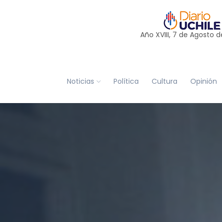
Año XVIII, 7 de
Agosto
d
Noticias
Política
Cultura
Opinión