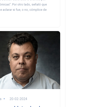
micas”. Por otro lado, señaló que
 aclarar si fue, o no, cómplice de
a
20-02-2024