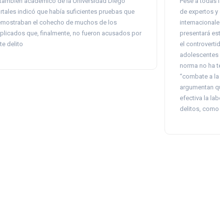
 también académico de la Universidad Diego
Pese a todas 
rtales indicó que había suficientes pruebas que
de expertos y
mostraban el cohecho de muchos de los
internacional
plicados que, finalmente, no fueron acusados por
presentará es
te delito
el controverti
adolescentes e
norma no ha te
“combate a la 
argumentan q
efectiva la la
delitos, como 