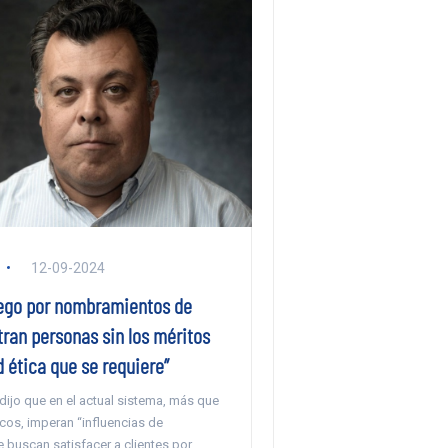
12-09-2024
iego por nombramientos de
tran personas sin los méritos
 ética que se requiere”
dijo que en el actual sistema, más que
icos, imperan “influencias de
buscan satisfacer a clientes por