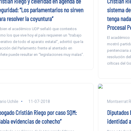
Cristián Ri
ristián Riego y celeridad en agenda de
sistema de 
eguridad: “Los parlamentarios no sirven
tenga nada
ara resolver la coyuntura”
Procesal P
 bien el académico UDP señaló que contextos
mo los que vive hoy el país requieren un “trabajo
El académico 
erativo de todo el aparato estatal”, advirtió que la
mostró partida
acción del Parlamento frente al atentado en
penitenciaria 
ñete puede resultar en “legislaciones muy malas”.
resolución del
críticas del G
ario Uchile
11-07-2018
Montserrat R
bogado Cristián Riego por caso SQM:
Diputados 
Había evidencias de cohecho”
identidad 