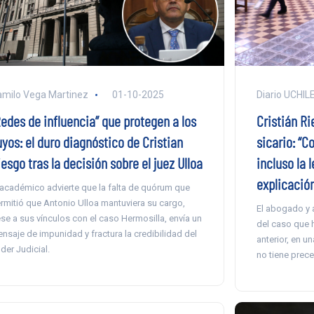
milo Vega Martinez
01-10-2025
Diario UCHIL
Redes de influencia” que protegen a los
Cristián Ri
yos: el duro diagnóstico de Cristian
sicario: “C
esgo tras la decisión sobre el juez Ulloa
incluso la 
explicación
 académico advierte que la falta de quórum que
rmitió que Antonio Ulloa mantuviera su cargo,
El abogado y 
se a sus vínculos con el caso Hermosilla, envía un
del caso que h
nsaje de impunidad y fractura la credibilidad del
anterior, en u
der Judicial.
no tiene prece