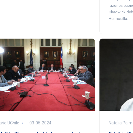
razones econó
Chadwick debe
Hermosilla.
Natalia Palm
ario UChile
03-05-2024