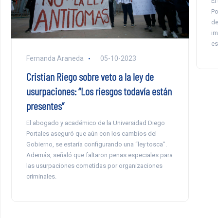
El
Po
de
im
es
Fernanda Araneda
05-10-2023
Cristian Riego sobre veto a la ley de
usurpaciones: “Los riesgos todavía están
presentes”
El abogado y académico de la Universidad Diego
Portales aseguró que aún con los cambios del
Gobierno, se estaría configurando una “ley tosca”.
Además, señaló que faltaron penas especiales para
las usurpaciones cometidas por organizaciones
criminales.