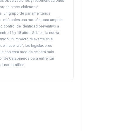
las observaciones y recomendaciones
 organismos chilenos e
es, un grupo de parlamentarios
te miércoles una moción para ampliar
do control de identidad preventivo a
ntre 16 y 18 años. Si bien, la nueva
nido un impacto relevante en el
delincuencia”, los legisladores
ue con esta medida se hará más
bor de Carabineros para enfrentar
el narcotráfico.