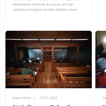
esté llevando la Fiscalía. A su juicio, el Poder
Judicial y el Congreso también deberían actuar.
Di
Diario UChile
15-07-2024