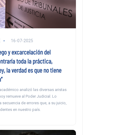
E
16-07-2025
ego y excarcelación del
ontraría toda la práctica,
ley, la verdad es que no tiene
”
académico analizó las diversas aristas
oy remueve al Poder Judicial. Lo
na secuencia de errores que, a su juicio,
dentes en nuestro país.