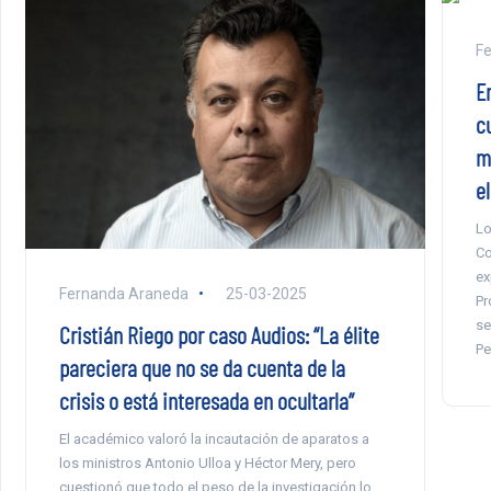
F
E
c
m
el
Lo
Co
ex
Fernanda Araneda
25-03-2025
Pr
se
Cristián Riego por caso Audios: “La élite
Pe
pareciera que no se da cuenta de la
crisis o está interesada en ocultarla”
El académico valoró la incautación de aparatos a
los ministros Antonio Ulloa y Héctor Mery, pero
cuestionó que todo el peso de la investigación lo