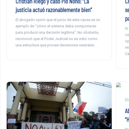
C
Cristián Riego y caso Pío Nono: “La
s
justicia actuó razonablemente bien”
p
El abogado opinó que el juicio de esta causa es un
ejemplo de “cómo el sistema debe comportarse
Si
para producir una decisión legítima”. No obstante,
co
reconoció que el Poder Judicial no es visto como
op
una estructura que provee decisiones neutrales.
re
Ca
Di
A
“