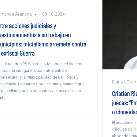
ernanda Araneda
08-10-2024
ntre acciones judiciales y
uestionamientos a su trabajo en
unicipios: oficialismo arremete contra
 exfiscal Guerra
s diputados PS Cicardini y Manoucheri pidieron a
ntraloría indagar los contratos entre el
persecutor y la Municipalidad de La Florida y
Diario UChile
ovidencia. Leonardo Soto, en tanto, anunció que
 querellará por los presuntos vicios en el caso
Cristián R
nta.
jueces: “En
o idoneidad
El académico 
cálculos polít
abogados que 