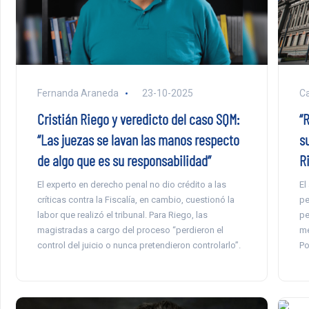
Fernanda Araneda
23-10-2025
Ca
Cristián Riego y veredicto del caso SQM:
“
“Las juezas se lavan las manos respecto
su
de algo que es su responsabilidad”
Ri
El experto en derecho penal no dio crédito a las
El
críticas contra la Fiscalía, en cambio, cuestionó la
pe
labor que realizó el tribunal. Para Riego, las
pe
magistradas a cargo del proceso “perdieron el
me
control del juicio o nunca pretendieron controlarlo”.
Po