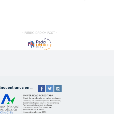
- PUBLICIDAD ON POST -
Encuentranos en ...